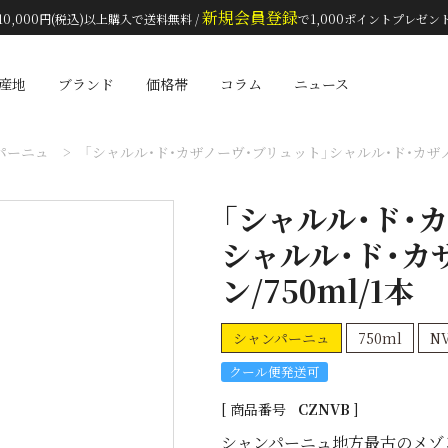
新規会員登録
10,000円(税込)以上購入で送料無料 /
で1,000ポイントプレゼン
検索
産地
ブランド
価格帯
コラム
ニュース
パーニュ
「シャルル・ド・カザノーヴ・ブリュット」シャルル・ド・カザノー
「シャルル・ド・
シャルル・ド・カ
ン/750ml/1本
シャンパーニュ
750ml
N
クール便発送可
商品番号
CZNVB
シャンパーニュ地方最古のメゾ