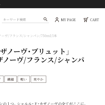
ト
MY PAGE
CART
ヴ/フランス/シャンパン/750ml/1本
カザノーヴ・ブリュット」
ザノーヴ/フランス/シャンパ
V
繊細
軽い
爽やか
ンの１つ。シャルル・ド・カザノーヴの全てがここに。