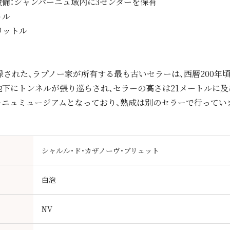
備：シャンパーニュ域内に3センターを保有
トル
リットル
登録された、ラプノー家が所有する最も古いセラーは、西暦200年
下にトンネルが張り巡らされ、セラーの高さは21メートルに及
ーニュミュージアムとなっており、熟成は別のセラーで行ってい
シャルル・ド・カザノーヴ・ブリュット
白泡
NV