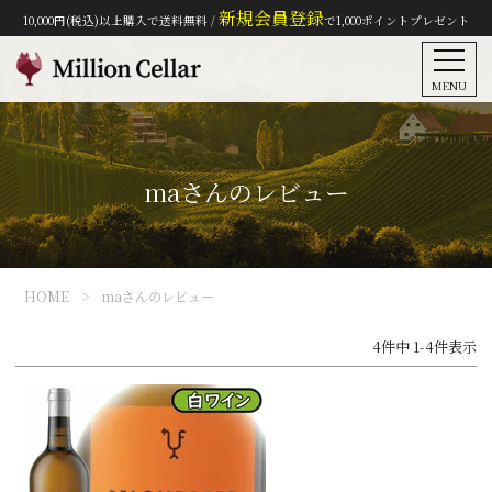
新規会員登録
10,000円(税込)以上購入で送料無料 /
で1,000ポイントプレゼント
MENU
maさんのレビュー
HOME
maさんのレビュー
4
件中
1
-
4
件表示