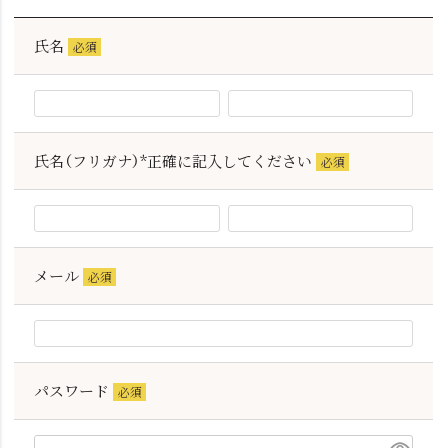
氏名
(必
須)
氏名（フリガナ）*正確に記入してください
(必
須)
メール
(必
須)
パスワード
(必
須)