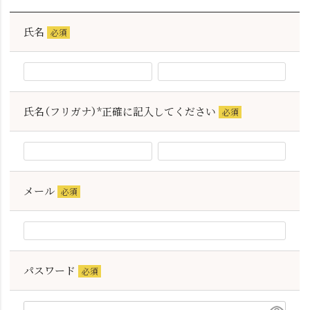
氏名
(必
須)
氏名（フリガナ）*正確に記入してください
(必
須)
メール
(必
須)
パスワード
(必
須)