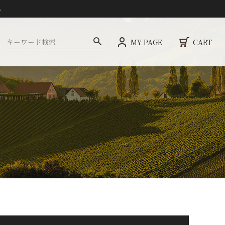
ト
MY PAGE
CART