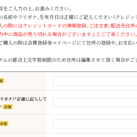
容をご入力の上、お進みください。
お名前やフリガナ、生年月日は正確にご記入ください（クレジッ
入の際にはクレジットカードの情報登録、ご注文者、配送先住所
力中に商品が売り切れる場合がございますことご了承ください
ご購入の際は会員登録後マイページにて住所の登録や、お支払いの際A
テムの都合上文字数制限のため住所は編集させて頂く場合がご
必
)
フリガナ）*正確に記入して
い
(必
須)
(必