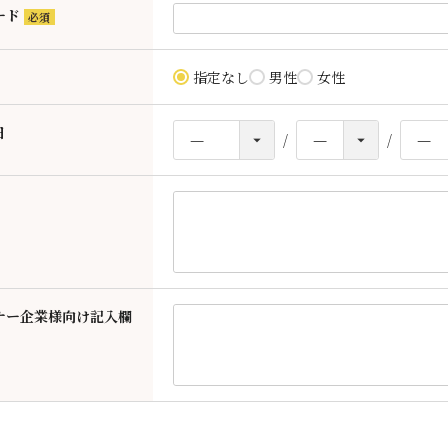
須)
ード
(必
須)
指定なし
男性
女性
日
ナー企業様向け記入欄