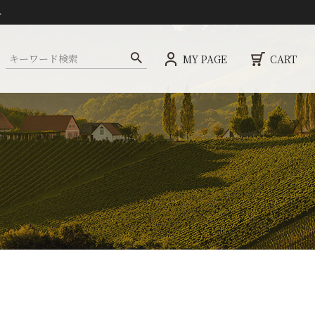
ト
MY PAGE
CART