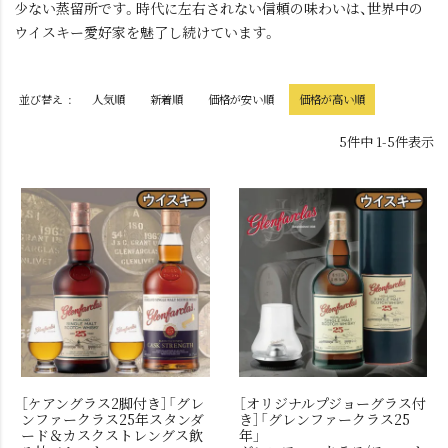
少ない蒸留所です。時代に左右されない信頼の味わいは、世界中の
ウイスキー愛好家を魅了し続けています。
並び替え
人気順
新着順
価格が安い順
価格が高い順
5
件中
1
-
5
件表示
［ケアングラス2脚付き］「グレ
［オリジナルプジョーグラス付
ンファークラス25年スタンダ
き］「グレンファークラス25
ード＆カスクストレングス飲
年」