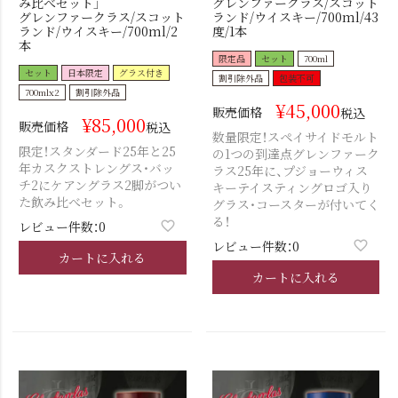
み比べセット」
グレンファークラス/スコット
グレンファークラス/スコット
ランド/ウイスキー/700ml/43
ランド/ウイスキー/700ml/2
度/1本
本
限定品
セット
700ml
セット
日本限定
グラス付き
割引除外品
包装不可
700mlx2
割引除外品
¥
45,000
販売価格
税込
¥
85,000
販売価格
税込
数量限定！スペイサイドモルト
限定！スタンダード25年と25
の1つの到達点グレンファーク
年カスクストレングス・バッ
ラス25年に、プジョーウィス
チ2にケアングラス2脚がつい
キーテイスティングロゴ入り
た飲み比べセット。
グラス・コースターが付いてく
る！
レビュー件数：0
レビュー件数：0
カートに入れる
カートに入れる