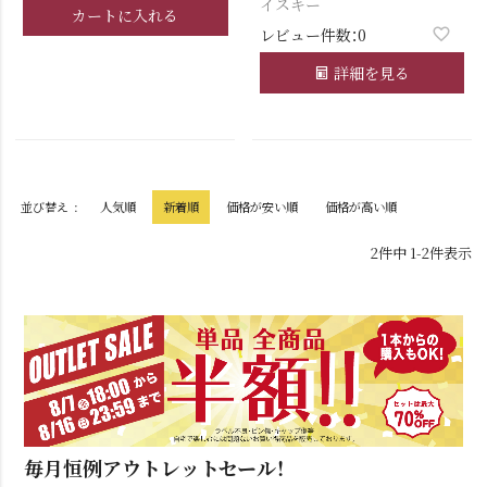
イスキー
カートに入れる
レビュー件数：0
詳細を見る
並び替え
人気順
新着順
価格が安い順
価格が高い順
2
件中
1
-
2
件表示
毎月恒例アウトレットセール！