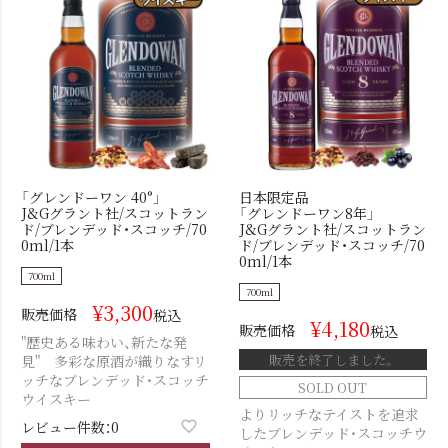
「グレンドーワン 40°」
日本限定品
J&Gグラント社/スコットラン
「グレンドーワン8年」
ド/ブレンデッド・スコッチ/70
J&Gグラント社/スコットラン
0ml/1本
ド/ブレンデッド・スコッチ/70
0ml/1本
700ml
700ml
¥
3,300
販売価格
税込
¥
4,180
販売価格
税込
"歴史ある味わい、新たな発
販売を終了しました。
見" 多彩な原酒が織りなすリ
ッチなブレンデッド・スコッチ
SOLD OUT
ウイスキー
よりリッチなテイストを追求
レビュー件数：0
したブレンデッド・スコッチウ