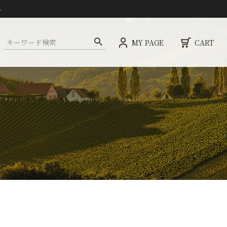
ト
MY PAGE
CART