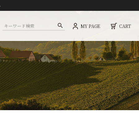
ト
MY PAGE
CART