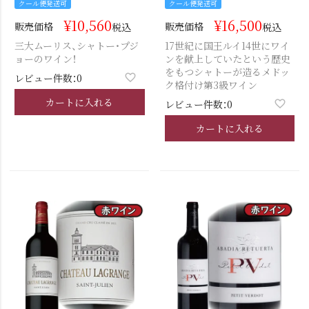
クール便発送可
クール便発送可
¥
10,560
¥
16,500
販売価格
販売価格
税込
税込
三大ムーリス、シャトー・プジ
17世紀に国王ルイ14世にワイ
ョーのワイン！
ンを献上していたという歴史
をもつシャトーが造るメドッ
レビュー件数：0
ク格付け第3級ワイン
カートに入れる
レビュー件数：0
カートに入れる