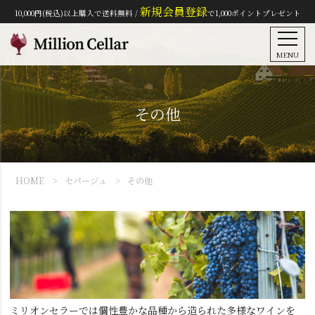
新規会員登録
10,000円(税込)以上購入で送料無料 /
で1,000ポイントプレゼント
MENU
その他
HOME
セパージュ
その他
ミリオンセラーでは個性豊かな品種から造られた多様なワインを