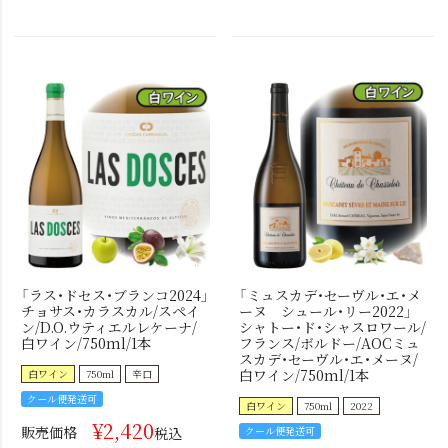
「ラス・ドセス・ブランコ2024」
「ミュスカデ・セーヴル・エ・メ
チョサス・カラスカル/スペイ
ーヌ シュール・リー2022」
ン/D.O.ウティエルレケーナ/
シャトー・ド・シャスロワール/
白ワイン/750ml/1本
フランス/ボルドー/AOCミュ
スカデ・セーヴル・エ・メーヌ/
白ワイン/750ml/1本
白ワイン
750ml
辛口
クール便発送可
白ワイン
750ml
2022
¥
2,420
販売価格
税込
クール便発送可