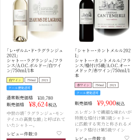
「レ・ザルム・ド・ラグランジュ
「シャトー･カントメルル202
2021」
1」
シャトー･ラグランジュ/フラ
シャトー･カントメルル/フラ
ンス/A.O.C.ボルドー/白ワイ
ンス/格付け5級/A.O.C.オー・
ン/750ml/1本
メドック/赤ワイン/750ml/1
本
白ワイン
750ml
2021
赤ワイン
750ml
2021
クール便発送可
クール便発送可
通常販売価格
¥
10,780
¥
9,900
¥
8,624
販売価格
税込
販売価格
税込
エレガントで繊細な味わいが
中世の頃「ラグランジュ・モン
特徴な格付け第3級シャトー
テイユの高貴な館」と呼ばれて
に匹敵する実力と称されるメ
いたシャトー。
ドック格付け第5級ワイン
レビュー件数：0
レビュー件数：0