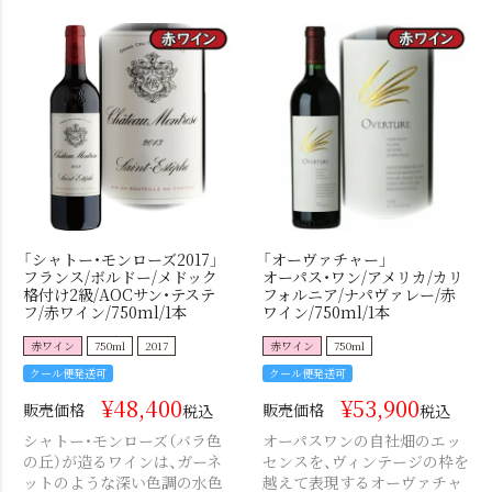
「シャトー・モンローズ2017」
「オーヴァチャー」
フランス/ボルドー/メドック
オーパス・ワン/アメリカ/カリ
格付け2級/AOCサン・テステ
フォルニア/ナパヴァレー/赤
フ/赤ワイン/750ml/1本
ワイン/750ml/1本
赤ワイン
750ml
2017
赤ワイン
750ml
クール便発送可
クール便発送可
¥
48,400
¥
53,900
販売価格
販売価格
税込
税込
シャトー・モンローズ（バラ色
オーパスワンの自社畑のエッ
の丘）が造るワインは、ガーネ
センスを、ヴィンテージの枠を
ットのような深い色調の水色
越えて表現するオーヴァチャ