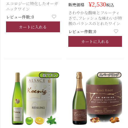
¥
2,530
エコロジーに特化したオーガ
販売価格
税込
ニックワイン
さわやかな酸味とフルーティ
レビュー件数：0
さで、フレッシュな味わいが特
徴のバランスのとれたワイン
カートに入れる
レビュー件数：0
カートに入れる