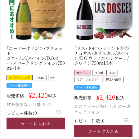
「エービーオリジン・ブリュッ
「ラス・ドセス・ティント2022」
ト」
チョサス・カラスカル/スペイ
ジロ・リボ/スペイン/D.O.カ
ン/D.O.ウティエルレケーナ/
バ/スパークリングワイン/750
赤ワイン750ml/1本
ml/1本
赤ワイン
750ml
2022
スパークリング
750ml
NV
ミディアムボディ
程よい酸味
クール便発送可
クール便発送可
¥
2,420
販売価格
¥
2,420
税込
販売価格
税込
飲み飽きない万能カバ！
エコロジーに特化したオーガ
ニックワイン
レビュー件数：0
レビュー件数：0
カートに入れる
カートに入れる