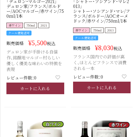
「デュロン・マルゴー2021」
「シャトー･ソシアンド･マレ2
デュロン家/フランス/ボルド
013」
ー/AOCマルゴー/赤ワイン/75
シャトー・ソシアンド・マレ/フ
0ml/1本
ランス/ボルドー/AOCオーメ
ドック/赤ワイン/750ml/1本
赤ワイン
750ml
2021
赤ワイン
750ml
2013
クール便発送可
クール便発送可
¥
5,500
販売価格
税込
¥
8,030
販売価格
税込
デュロン家が手掛ける自信
フランス国内での評価が高
作、銘醸地マルゴー村らしい
く、ほとんどフランスで消費
優しく優美な味わいの特徴を
される一本
表現
レビュー件数：0
レビュー件数：0
カートに入れる
カートに入れる