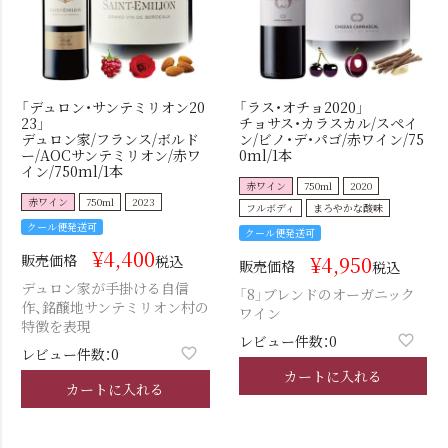
「デュロン・サンテミリオン20
「ラス・オチョ2020」
23」
チョサス・カラスカル/スペイ
デュロン家/フランス/ボルド
ン/ビノ・デ・パゴ/赤ワイン/75
ー/AOCサンテミリオン/赤ワ
0ml/1本
イン/750ml/1本
赤ワイン
750ml
2020
赤ワイン
750ml
2023
フルボディ
まろやかな酸味
クール便発送可
クール便発送可
¥
4,400
販売価格
¥
4,950
税込
販売価格
税込
デュロン家が手掛ける自信
「8」ブレンドのオーガニック
作、銘醸地サンテミリオン村の
ワイン
特徴を表現
レビュー件数：0
レビュー件数：0
カートに入れる
カートに入れる