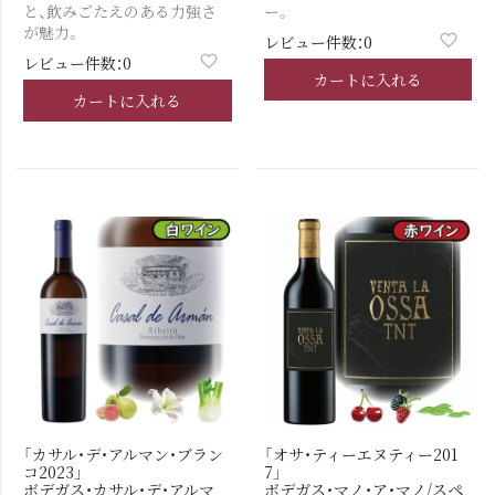
と、飲みごたえのある力強さ
ー。
が魅力。
レビュー件数：0
レビュー件数：0
カートに入れる
カートに入れる
「カサル・デ・アルマン・ブラン
「オサ・ティーエヌティー201
コ2023」
7」
ボデガス・カサル・デ・アルマ
ボデガス・マノ・ア・マノ/スペ