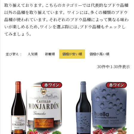
取り揃えております。こちらのカテゴリーでは代表的なブドウ品種
以外の品種を取り揃えています。 ワインには、多くの種類のブドウ
品種が使われています。それぞれのブドウ品種によって異なる味わ
いが楽しめるため、ワインを選ぶ際には、ブドウ品種もチェックし
てみましょう。
並び替え
人気順
新着順
価格が安い順
価格が高い順
30
件中
1
-
30
件表示