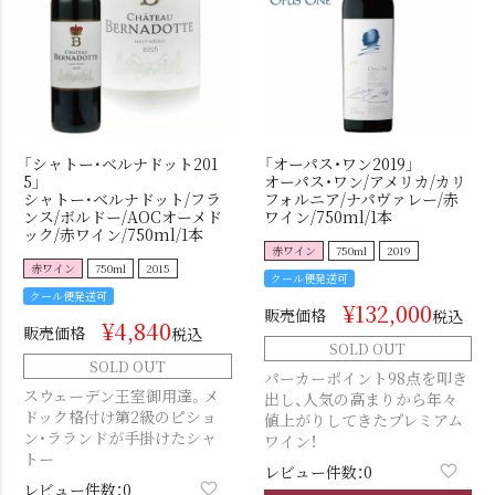
「シャトー･ベルナドット201
「オーパス・ワン2019」
5」
オーパス・ワン/アメリカ/カリ
シャトー･ベルナドット/フラ
フォルニア/ナパヴァレー/赤
ンス/ボルドー/AOCオーメド
ワイン/750ml/1本
ック/赤ワイン/750ml/1本
赤ワイン
750ml
2019
赤ワイン
750ml
2015
クール便発送可
クール便発送可
¥
132,000
販売価格
税込
¥
4,840
販売価格
税込
SOLD OUT
SOLD OUT
パーカーポイント98点を叩き
スウェーデン王室御用達。メ
出し、人気の高まりから年々
ドック格付け第2級のピショ
値上がりしてきたプレミアム
ン・ラランドが手掛けたシャ
ワイン！
トー
レビュー件数：0
レビュー件数：0