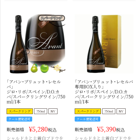
「アバン・ブリュット・レセル
「アバン・ブリュット・レセルバ
バ」
専用BOX入り」
ジロ・リボ/スペイン/D.O.カ
ジロ・リボ/スペイン/D.O.カ
バ/スパークリングワイン/750
バ/スパークリングワイン/750
ml/1本
ml/1本
スパークリング
750ml
NV
スパークリング
750ml
NV
クール便発送可
クール便発送可
¥
5,280
¥
5,390
販売価格
販売価格
税込
税込
シャルドネと土着白ブドウを
シャルドネと土着白ブドウを