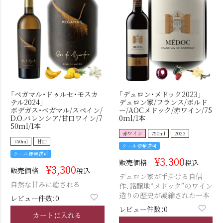
「ベガマル・ドゥルセ・モスカ
「デュロン・メドック2023」
テル2024」
デュロン家/フランス/ボルド
ボデガス・ベガマル/スペイン/
ー/AOCメドック/赤ワイン/75
D.O.バレンシア/甘口ワイン/7
0ml/1本
50ml/1本
赤ワイン
750ml
2023
750ml
甘口
クール便発送可
クール便発送可
¥
3,300
販売価格
税込
¥
3,300
販売価格
税込
デュロン家が手掛ける自信
自然な甘みに癒される
作、銘醸地“メドック”のワイン
造りの歴史が凝縮された一本
レビュー件数：0
レビュー件数：0
カートに入れる