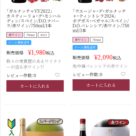
「ガルナッチャV.V2022」
「ウエージャ・デ・ガルナッチ
カスティーリョ・デ・モンハル
ャ・ティントレラ2024」
ディン/スペイン/D.O.ナバー
ボデガス・ベガマル/スペイン/
ラ/赤ワイン/750ml/1本
D.O.バレンシア/赤ワイン/750
ml/1本
赤ワイン
750ml
2022
赤ワイン
750ml
クール便発送可
クール便発送可
¥
1,980
販売価格
税込
¥
2,090
販売価格
税込
数々の受賞歴のあるワイナリ
地中海バレンシアの赤ワイン
ーが造る赤ワイン！！
レビュー件数：0
レビュー件数：0
カートに入れる
カートに入れる