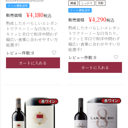
繊細
しっかり
芳醇
クール便発送可
クール便発送可
¥
4,180
販売価格
税込
¥
4,290
販売価格
税込
熟成したカバらしいエレガン
熟成したカバらしいエレガン
トでクリーミーな口当たり。
トでクリーミーな口当たり。
キリッと辛口で和洋中問わず
キリッと辛口で和洋中問わず
幅広い食事に合わせやすい万
幅広い食事に合わせやすい万
能選手！
能選手！
レビュー件数：0
レビュー件数：0
カートに入れる
カートに入れる