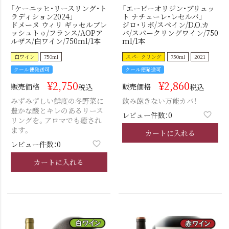
「ケーニッヒ・リースリング・ト
「エービーオリジン・ブリュッ
ラディション2024」
ト ナチューレ・レセルバ」
ドメーヌ ウィリ ギッセルブレ
ジロ・リボ/スペイン/D.O.カ
ッシュトゥ/フランス/AOPア
バ/スパークリングワイン/750
ルザス/白ワイン/750ml/1本
ml/1本
白ワイン
750ml
スパークリング
750ml
2021
クール便発送可
クール便発送可
¥
2,750
¥
2,860
販売価格
販売価格
税込
税込
みずみずしい鮮度の冬野菜に
飲み飽きない万能カバ！
豊かな酸とキレのあるリース
レビュー件数：0
リングを。アロマでも癒され
ます。
カートに入れる
レビュー件数：0
カートに入れる