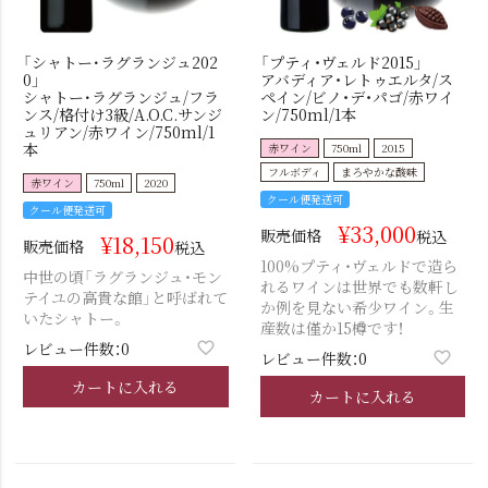
「シャトー･ラグランジュ202
「プティ・ヴェルド2015」
0」
アバディア・レトゥエルタ/ス
シャトー･ラグランジュ/フラ
ペイン/ビノ・デ・パゴ/赤ワイ
ンス/格付け3級/A.O.C.サンジ
ン/750ml/1本
ュリアン/赤ワイン/750ml/1
本
赤ワイン
750ml
2015
フルボディ
まろやかな酸味
赤ワイン
750ml
2020
クール便発送可
クール便発送可
¥
33,000
販売価格
税込
¥
18,150
販売価格
税込
100%プティ・ヴェルドで造ら
中世の頃「ラグランジュ・モン
れるワインは世界でも数軒し
テイユの高貴な館」と呼ばれて
か例を見ない希少ワイン。生
いたシャトー。
産数は僅か15樽です！
レビュー件数：0
レビュー件数：0
カートに入れる
カートに入れる